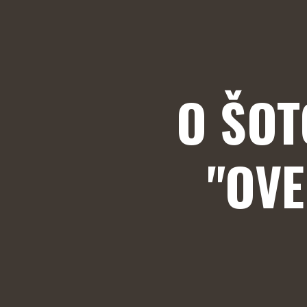
O ŠOT
"OV