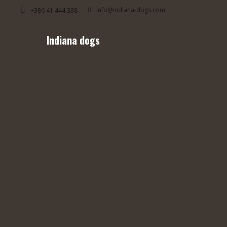
info@indiana-dogs.com
+386 41 444 338
Indiana dogs